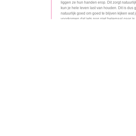
liggen ze hun handen erop. Dit zorgt natuurl
kun je hele leven last van houden. Dit is dus g
natuurlijk goed om goed te blijven kijken wat j
voorkomen dat iets nog niet helemaal gaar is. A
is natuurlijk niet de bedoeling.
Meer over vlees, vis en groenten
f Het Wel Gaar Is Wat
eet wel daadwerkelijk gaar is. Dit is heel erg belan