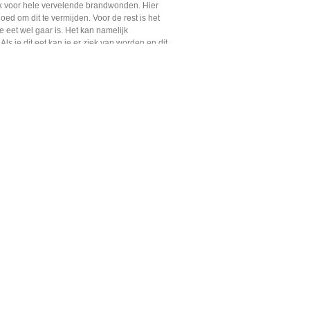
ijk voor hele vervelende brandwonden. Hier
oed om dit te vermijden. Voor de rest is het
e eet wel gaar is. Het kan namelijk
ls je dit eet kan je er ziek van worden en dit
 Je Eet
grijk. Je moet namelijk geen