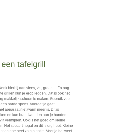
en tafelgrill
Denk hierbij aan vlees, vis, groente. En nog
te grillen kun je erop leggen. Dat is ook het
l erg makkelijk schoon te maken. Gebruik voor
een harde spons. Voordat je gaat
t apparaat niet warm meer is. Dit is
nmaken en kan brandwonden aan je handen
 wilt vermijden. Ook is het goed om kleine
ten. Het spettert nogal en dit is erg heet. Kleine
tten hoe heet zo’n plaat is. Voor je het weet